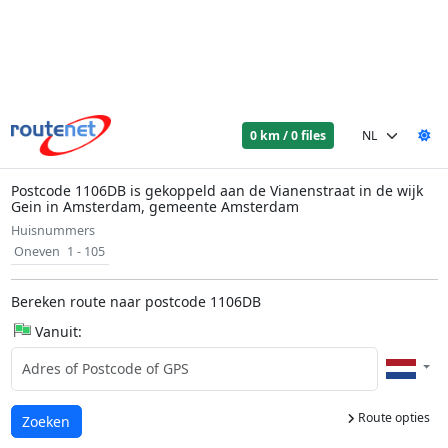
0 km / 0 files
Postcode 1106DB is gekoppeld aan de Vianenstraat in de wijk
Gein in Amsterdam, gemeente Amsterdam
Huisnummers
Oneven
1 - 105
Bereken route naar postcode 1106DB
Vanuit:
Route opties
Laden...
Zoeken