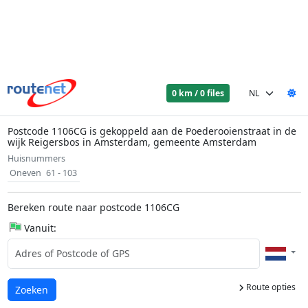
0 km / 0 files
Postcode 1106CG is gekoppeld aan de Poederooienstraat in de
wijk Reigersbos in Amsterdam, gemeente Amsterdam
Huisnummers
Oneven
61 - 103
Bereken route naar postcode 1106CG
Vanuit:
Route opties
Laden...
Zoeken