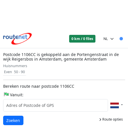
0 km / 0 files
Postcode 1106CC is gekoppeld aan de Portengenstraat in de
wijk Reigersbos in Amsterdam, gemeente Amsterdam
Huisnummers
Even
50 - 90
Bereken route naar postcode 1106CC
Vanuit:
Route opties
Laden...
Zoeken