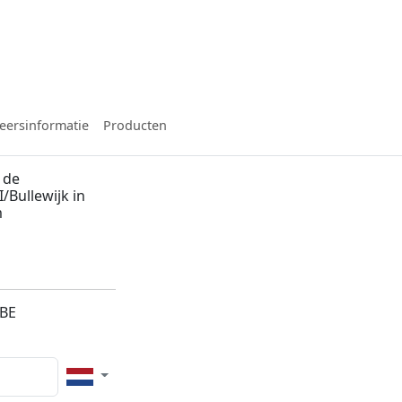
eersinformatie
Producten
 de
/Bullewijk in
m
5BE