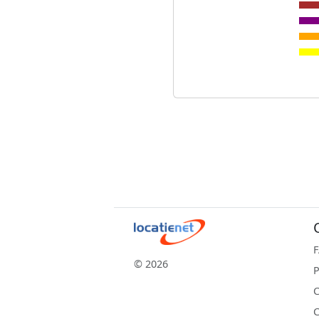
© 2026
P
C
C