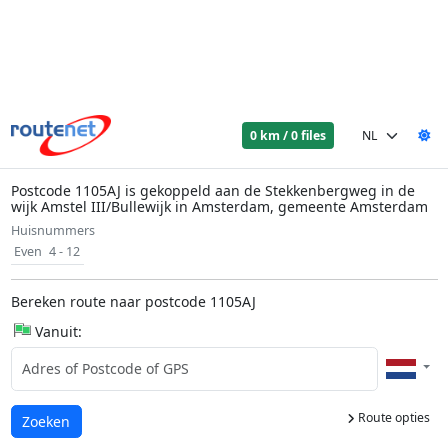
0 km / 0 files
Postcode 1105AJ is gekoppeld aan de Stekkenbergweg in de
wijk Amstel III/Bullewijk in Amsterdam, gemeente Amsterdam
Huisnummers
Even
4 - 12
Bereken route naar postcode 1105AJ
Vanuit:
Route opties
Laden...
Zoeken