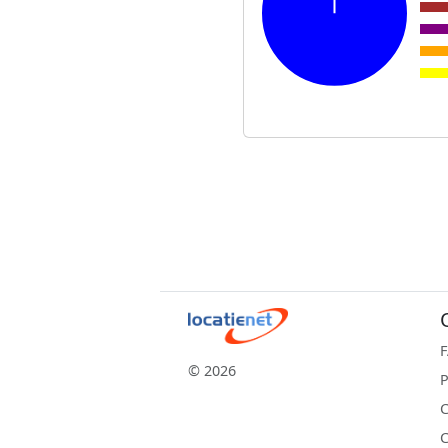
© 2026
P
C
C