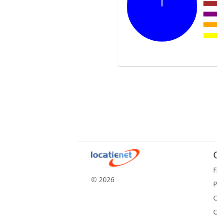
© 2026
P
C
C