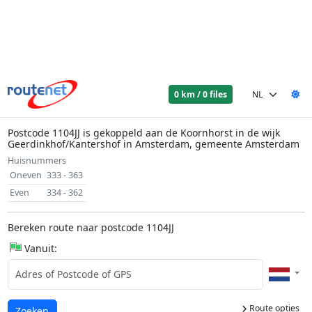
0 km / 0 files
Postcode 1104JJ is gekoppeld aan de Koornhorst in de wijk
Geerdinkhof/Kantershof in Amsterdam, gemeente Amsterdam
Huisnummers
Oneven
333 - 363
Even
334 - 362
Bereken route naar postcode 1104JJ
Vanuit:
Route opties
Laden...
Zoeken