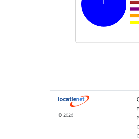
© 2026
P
C
C