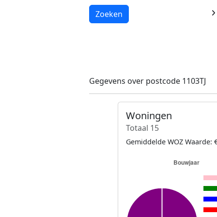
Laden...
Zoeken
Gegevens over postcode 1103TJ
Woningen
Totaal 15
Gemiddelde WOZ Waarde: €