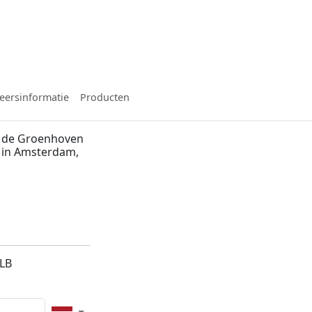
eersinformatie
Producten
n de Groenhoven
f in Amsterdam,
3LB