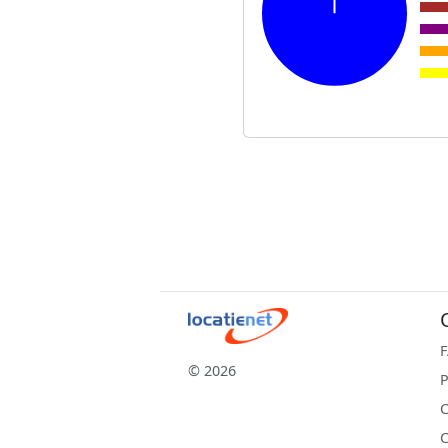
© 2026
P
C
C