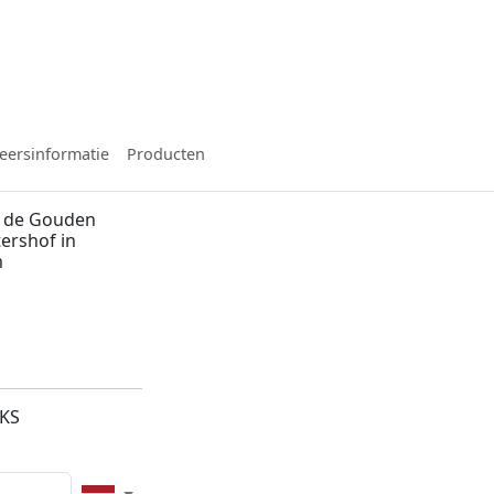
eersinformatie
Producten
n de Gouden
ershof in
m
3KS