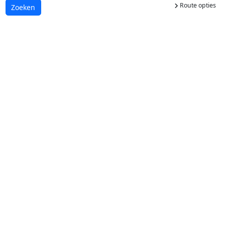
Route opties
Laden...
Zoeken