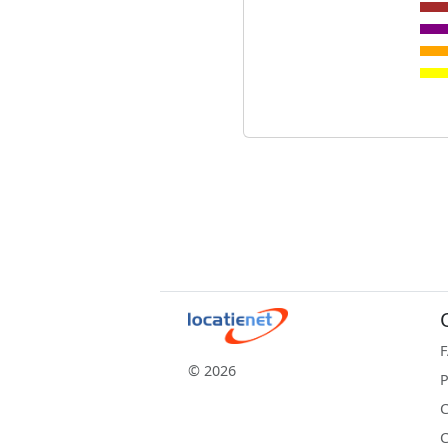
© 2026
P
C
C