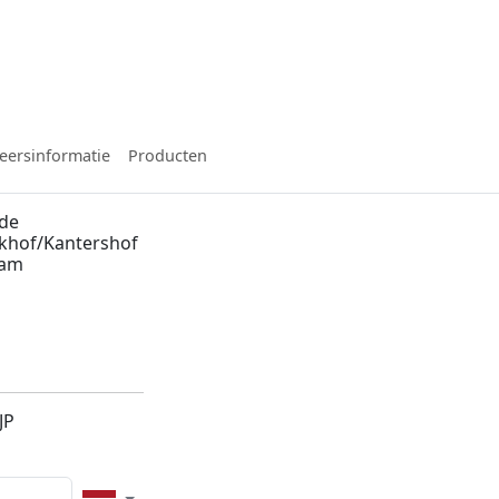
eersinformatie
Producten
 de
nkhof/Kantershof
dam
JP