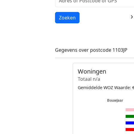
Laden...
Zoeken
Gegevens over postcode 1103JP
Woningen
Totaal n/a
Gemiddelde WOZ Waarde: €