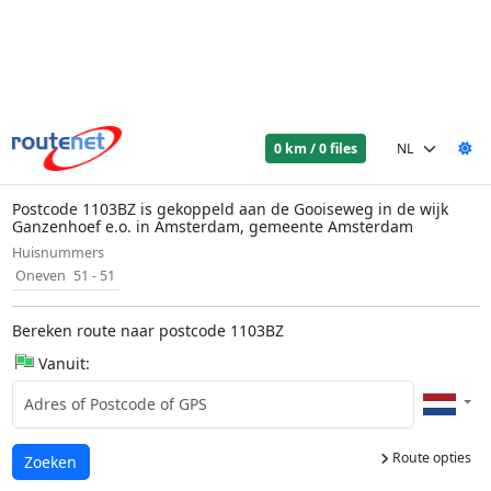
0 km / 0 files
Postcode 1103BZ is gekoppeld aan de Gooiseweg in de wijk
Ganzenhoef e.o. in Amsterdam, gemeente Amsterdam
Huisnummers
Oneven
51 - 51
Bereken route naar postcode 1103BZ
Vanuit:
Route opties
Laden...
Zoeken