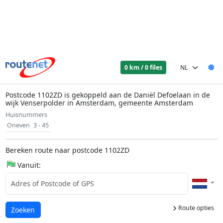
0 km / 0 files
Postcode 1102ZD is gekoppeld aan de Daniël Defoelaan in de
wijk Venserpolder in Amsterdam, gemeente Amsterdam
Huisnummers
Oneven
3 - 45
Bereken route naar postcode 1102ZD
Vanuit:
Route opties
Laden...
Zoeken