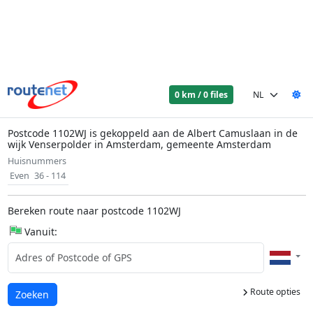
0 km / 0 files
Postcode 1102WJ is gekoppeld aan de Albert Camuslaan in de
wijk Venserpolder in Amsterdam, gemeente Amsterdam
Huisnummers
Even
36 - 114
Bereken route naar postcode 1102WJ
Vanuit:
Route opties
Laden...
Zoeken