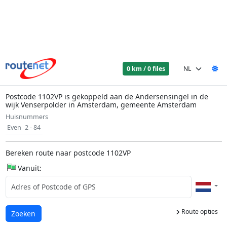
0 km / 0 files
Postcode 1102VP is gekoppeld aan de Andersensingel in de
wijk Venserpolder in Amsterdam, gemeente Amsterdam
Huisnummers
Even
2 - 84
Bereken route naar postcode 1102VP
Vanuit:
Route opties
Laden...
Zoeken