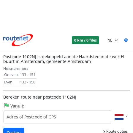
0 km / 0 files
Postcode 1102NJ is gekoppeld aan de Haardstee in de wijk H-
buurt in Amsterdam, gemeente Amsterdam
Huisnummers
Oneven
133 - 151
Even
132 - 150
Bereken route naar postcode 1102NJ
Vanuit:
Route opties
Laden...
Zoeken