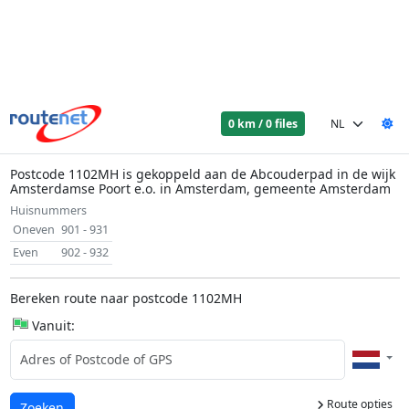
0 km / 0 files
Postcode 1102MH is gekoppeld aan de Abcouderpad in de wijk
Amsterdamse Poort e.o. in Amsterdam, gemeente Amsterdam
Huisnummers
Oneven
901 - 931
Even
902 - 932
Bereken route naar postcode 1102MH
Vanuit:
Route opties
Laden...
Zoeken