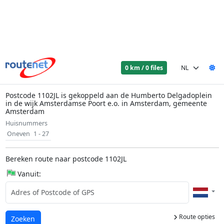
0 km / 0 files
Postcode 1102JL is gekoppeld aan de Humberto Delgadoplein
in de wijk Amsterdamse Poort e.o. in Amsterdam, gemeente
Amsterdam
Huisnummers
Oneven
1 - 27
Bereken route naar postcode 1102JL
Vanuit:
Route opties
Laden...
Zoeken