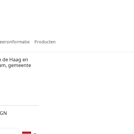
eersinformatie
Producten
n de Haag en
dam, gemeente
2GN