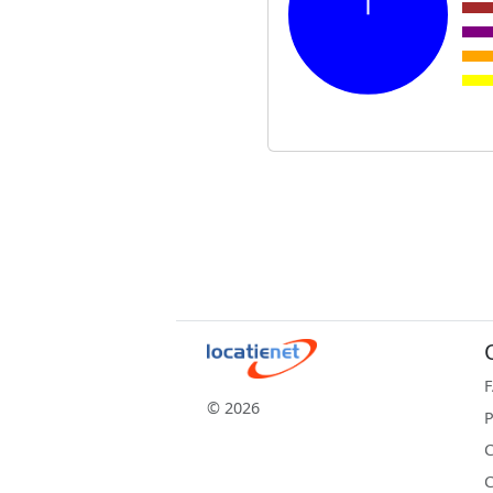
© 2026
P
C
C