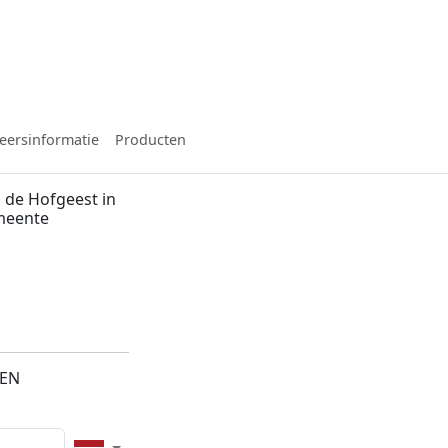
eersinformatie
Producten
 de Hofgeest in
meente
2EN