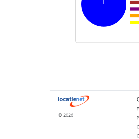
© 2026
P
C
C