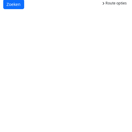
Route opties
Laden...
Zoeken