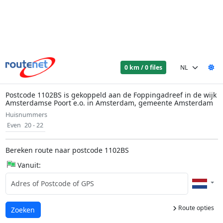
0 km / 0 files
Postcode 1102BS is gekoppeld aan de Foppingadreef in de wijk
Amsterdamse Poort e.o. in Amsterdam, gemeente Amsterdam
Huisnummers
Even
20 - 22
Bereken route naar postcode 1102BS
Vanuit:
Route opties
Laden...
Zoeken