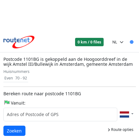
0 km / 0 files
Postcode 1101BG is gekoppeld aan de Hoogoorddreef in de
wijk Amstel III/Bullewijk in Amsterdam, gemeente Amsterdam
Huisnummers
Even
70 - 92
Bereken route naar postcode 1101BG
Vanuit:
Route opties
Laden...
Zoeken