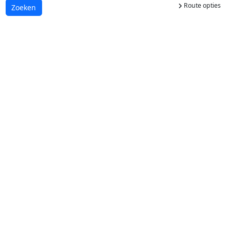
Route opties
Laden...
Zoeken