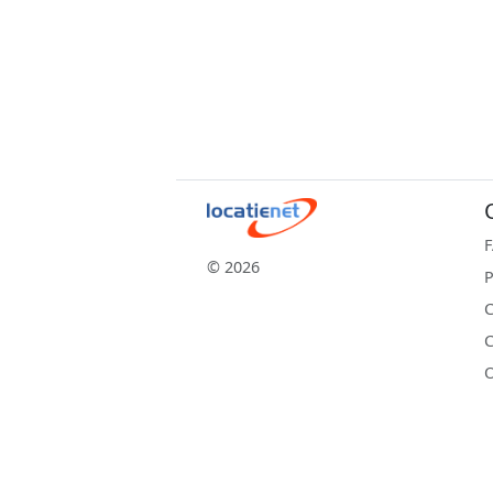
© 2026
P
C
C
O