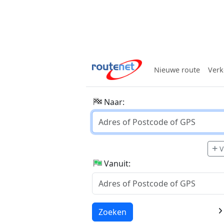
Nieuwe route
Verk
Naar:
V
Vanuit:
Laden...
Zoeken