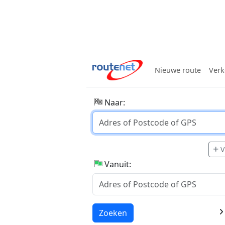
Nieuwe route
Verk
Naar:
V
Vanuit:
Laden...
Zoeken