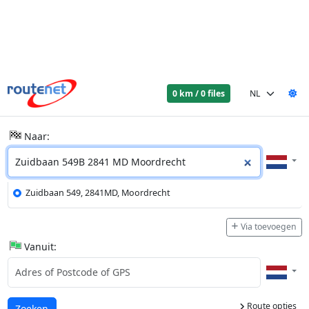
0 km / 0 files
Naar:
Zuidbaan 549, 2841MD, Moordrecht
Via toevoegen
Vanuit:
Route opties
Laden...
Zoeken